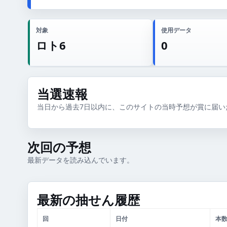
対象
使用データ
ロト6
0
当選速報
当日から過去7日以内に、このサイトの当時予想が賞に届い
次回の予想
最新データを読み込んでいます。
最新の抽せん履歴
回
日付
本