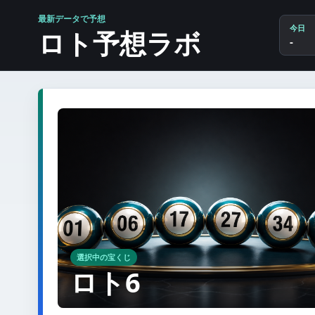
最新データで予想
今日
ロト予想ラボ
-
選択中の宝くじ
ロト6