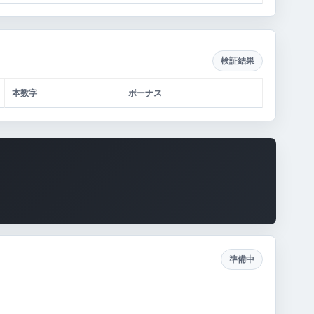
検証結果
本数字
ボーナス
準備中